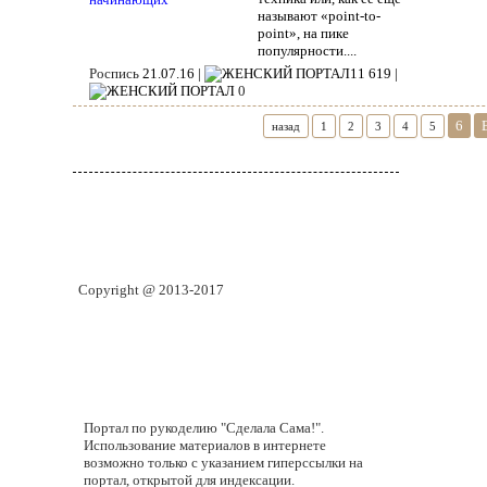
класс для
называют «point-to-
начинающих
point», на пике
популярности....
Роспись
21.07.16 |
11 619 |
0
6
назад
1
2
3
4
5
Copyright @ 2013-2017
Портал по рукоделию "Сделала Сама!".
Использование материалов в интернете
возможно только с указанием гиперссылки на
портал, открытой для индексации.