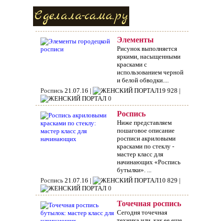
Сделала-сама.ру
Элементы
городецкой росписи
Рисунок выполняется
яркими, насыщенными
красками с
использованием черной
и белой обводки....
Роспись
21.07.16 |
19 928 |
0
Роспись
акриловыми
Ниже представляем
пошаговое описание
красками по
росписи акриловыми
стеклу: мастер
красками по стеклу -
класс для
мастер класс для
начинающих
начинающих «Роспись
бутылки». ...
Роспись
21.07.16 |
10 829 |
0
Точечная роспись
бутылок: мастер
Сегодня точечная
техника или, как ее еще