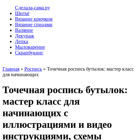
Сделала-сама.ру
Шитьё
Вязание крючком
Вязание спицами
Валяние
Декупаж
Лепка
Мыловарение
Скрапбукинг
Главная
»
Роспись
» Точечная роспись бутылок: мастер класс
для начинающих
Точечная роспись бутылок:
мастер класс для
начинающих с
иллюстрациями и видео
инструкциями, схемы