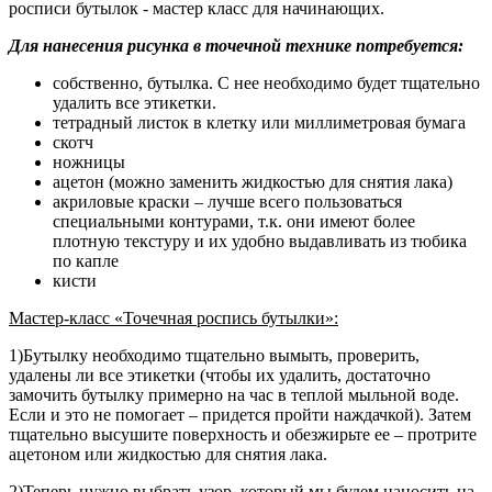
росписи бутылок - мастер класс для начинающих.
Для нанесения рисунка в точечной технике потребуется:
собственно, бутылка. С нее необходимо будет тщательно
удалить все этикетки.
тетрадный листок в клетку или миллиметровая бумага
скотч
ножницы
ацетон (можно заменить жидкостью для снятия лака)
акриловые краски – лучше всего пользоваться
специальными контурами, т.к. они имеют более
плотную текстуру и их удобно выдавливать из тюбика
по капле
кисти
Мастер-класс «Точечная роспись бутылки»:
1)Бутылку необходимо тщательно вымыть, проверить,
удалены ли все этикетки (чтобы их удалить, достаточно
замочить бутылку примерно на час в теплой мыльной воде.
Если и это не помогает – придется пройти наждачкой). Затем
тщательно высушите поверхность и обезжирьте ее – протрите
ацетоном или жидкостью для снятия лака.
2)Теперь нужно выбрать узор, который мы будем наносить на