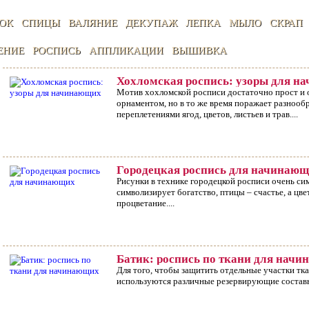
ОК
СПИЦЫ
ВАЛЯНИЕ
ДЕКУПАЖ
ЛЕПКА
МЫЛО
СКРАП
ЕНИЕ
РОСПИСЬ
АППЛИКАЦИИ
ВЫШИВКА
Хохломская роспись: узоры для н
Мотив хохломской росписи достаточно прост и 
орнаментом, но в то же время поражает разнооб
переплетениями ягод, цветов, листьев и трав....
Городецкая роспись для начинаю
Рисунки в технике городецкой росписи очень си
символизирует богатство, птицы – счастье, а цве
процветание....
Батик: роспись по ткани для нач
Для того, чтобы защитить отдельные участки тка
используются различные резервирующие составы.