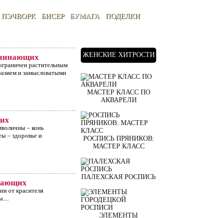
ПЭЧВОРК
БИСЕР
БУМАГА
ПОДЕЛКИ
ЖЕНСКИЕ ХИТРОСТИ
ачинающих
ограничен растительным
разием и замысловатыми
МАСТЕР КЛАСС ПО
АКВАРЕЛИ
щих
мволичны – конь
ты – здоровье и
РОСПИСЬ ПРЯНИКОВ:
МАСТЕР КЛАСС
ПАЛЕХСКАЯ РОСПИСЬ
инающих
ни от красителя
...
ЭЛЕМЕНТЫ