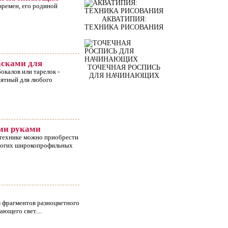
времен, его родиной
АКВАТИПИЯ:
ТЕХНИКА РИСОВАНИЯ
асками для
ТОЧЕЧНАЯ РОСПИСЬ
окалов или тарелок -
ДЛЯ НАЧИНАЮЩИХ
иятный для любого
ими руками
 технике можно приобрести
многих широкопрофильных
з фрагментов разноцветного
ющего свет....