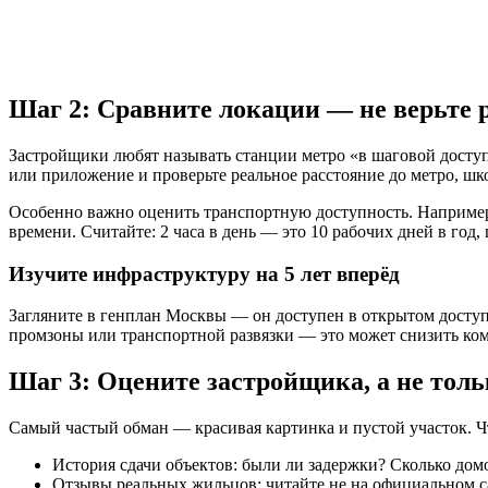
Шаг 2: Сравните локации — не верьте 
Застройщики любят называть станции метро «в шаговой доступ
или приложение и проверьте реальное расстояние до метро, ш
Особенно важно оценить транспортную доступность. Например,
времени. Считайте: 2 часа в день — это 10 рабочих дней в год,
Изучите инфраструктуру на 5 лет вперёд
Загляните в генплан Москвы — он доступен в открытом доступе
промзоны или транспортной развязки — это может снизить ком
Шаг 3: Оцените застройщика, а не тол
Самый частый обман — красивая картинка и пустой участок. Чт
История сдачи объектов: были ли задержки? Сколько домо
Отзывы реальных жильцов: читайте не на официальном сай