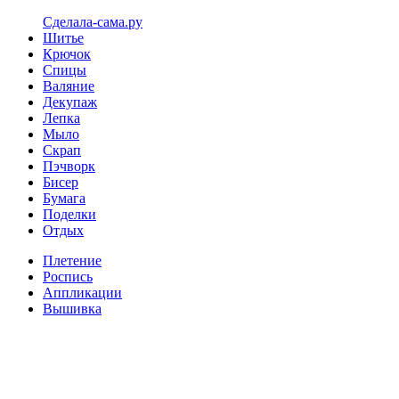
Сделала-сама.ру
Шитье
Крючок
Спицы
Валяние
Декупаж
Лепка
Мыло
Скрап
Пэчворк
Бисер
Бумага
Поделки
Отдых
Плетение
Роспись
Аппликации
Вышивка