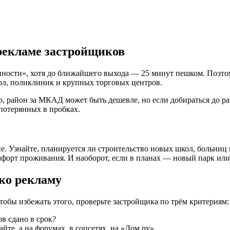
рекламе застройщиков
ности», хотя до ближайшего выхода — 25 минут пешком. Поэтом
кол, поликлиник и крупных торговых центров.
 район за МКАД может быть дешевле, но если добираться до ра
 потерянных в пробках.
. Узнайте, планируется ли строительство новых школ, больниц 
форт проживания. И наоборот, если в планах — новый парк или
ько рекламу
обы избежать этого, проверьте застройщика по трём критериям:
в сдано в срок?
те, а на форумах, в соцсетях, на «Дом.ру».