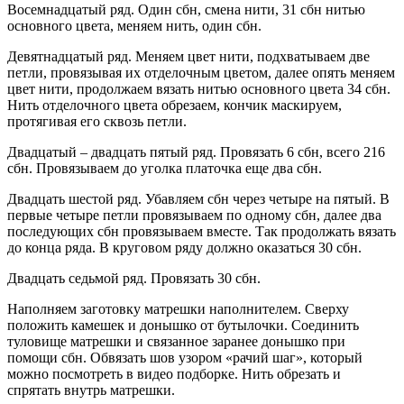
Восемнадцатый ряд. Один сбн, смена нити, 31 сбн нитью
основного цвета, меняем нить, один сбн.
Девятнадцатый ряд. Меняем цвет нити, подхватываем две
петли, провязывая их отделочным цветом, далее опять меняем
цвет нити, продолжаем вязать нитью основного цвета 34 сбн.
Нить отделочного цвета обрезаем, кончик маскируем,
протягивая его сквозь петли.
Двадцатый – двадцать пятый ряд. Провязать 6 сбн, всего 216
сбн. Провязываем до уголка платочка еще два сбн.
Двадцать шестой ряд. Убавляем сбн через четыре на пятый. В
первые четыре петли провязываем по одному сбн, далее два
последующих сбн провязываем вместе. Так продолжать вязать
до конца ряда. В круговом ряду должно оказаться 30 сбн.
Двадцать седьмой ряд. Провязать 30 сбн.
Наполняем заготовку матрешки наполнителем. Сверху
положить камешек и донышко от бутылочки. Соединить
туловище матрешки и связанное заранее донышко при
помощи сбн. Обвязать шов узором «рачий шаг», который
можно посмотреть в видео подборке. Нить обрезать и
спрятать внутрь матрешки.