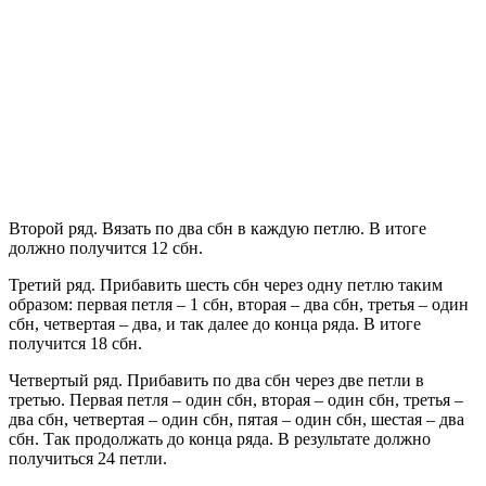
Второй ряд. Вязать по два сбн в каждую петлю. В итоге
должно получится 12 сбн.
Третий ряд. Прибавить шесть сбн через одну петлю таким
образом: первая петля – 1 сбн, вторая – два сбн, третья – один
сбн, четвертая – два, и так далее до конца ряда. В итоге
получится 18 сбн.
Четвертый ряд. Прибавить по два сбн через две петли в
третью. Первая петля – один сбн, вторая – один сбн, третья –
два сбн, четвертая – один сбн, пятая – один сбн, шестая – два
сбн. Так продолжать до конца ряда. В результате должно
получиться 24 петли.