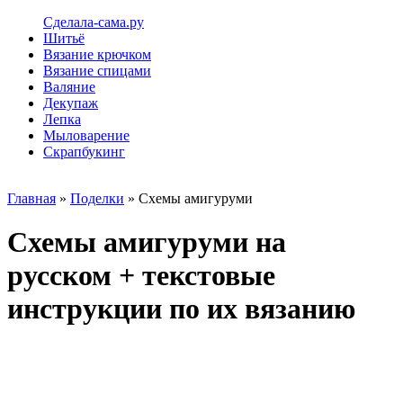
Сделала-сама.ру
Шитьё
Вязание крючком
Вязание спицами
Валяние
Декупаж
Лепка
Мыловарение
Скрапбукинг
Главная
»
Поделки
» Схемы амигуруми
Схемы амигуруми на
русском + текстовые
инструкции по их вязанию