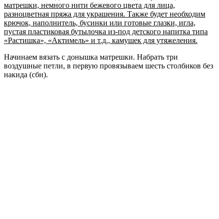
матрешки, немного нити бежевого цвета для лица,
разноцветная пряжа для украшения. Также будет необходим
крючок, наполнитель, бусинки или готовые глазки, игла,
пустая пластиковая бутылочка из-под детского напитка типа
«Растишка», «Актимель» и т.д., камушек для утяжеления.
Начинаем вязать с донышка матрешки. Набрать три
воздушные петли, в первую провязываем шесть столбиков без
накида (сбн).