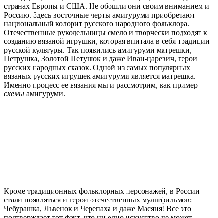
странах Европы и США. Не обошли они своим вниманием и
Россию. Здесь восточные черты амигуруми приобретают
национальный колорит русского народного фольклора.
Отечественные рукодельницы смело и творчески подходят к
созданию вязаной игрушки, которая впитала в себя традиции
русской культуры. Так появились амигуруми матрешки,
Петрушка, Золотой Петушок и даже Иван-царевич, герои
русских народных сказок. Одной из самых популярных
вязаных русских игрушек амигуруми является матрешка.
Именно процесс ее вязания мы и рассмотрим, как пример
схемы
амигуруми.
Кроме традиционных фольклорных персонажей, в России
стали появляться и герои отечественных мультфильмов:
Чебурашка, Львенок и Черепаха и даже Масяня! Все это
подтверждает тот факт, что ни одно искусство не может