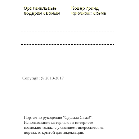
Оригинальные
Ковер гранд
подарки своими
крючком: схема
руками
вязания
Copyright @ 2013-2017
Портал по рукоделию "Сделала Сама!".
Использование материалов в интернете
возможно только с указанием гиперссылки на
портал, открытой для индексации.