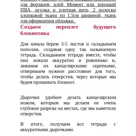
для форзацев, клей Момент или хороший
ПВА, иголка и плотная нить, 2 полоски
хлопковой ткани по 1.5см шириной, ткань
для оформления обложки.
Создаем переплет будущего
блокнотика
Для начала берем 3-5 листов и складываем
пополам, создавая одну так называемую
тетрадь. Складываем тетради вместе, чтобы
они лежали аккуратно и ровненько и,
зажимая их канцелярскими скрепками,
отмериваем нужное расстояние для того,
чтобы делать отверстия, через которые мы
будем прошивать блокнот.
Дырочки удобнее делать канцелярским
ножом, которым мы делаем не очень
глубокие разрезы на местах, где мы наметили
отверстия.
В итоге, получаем все тетради с
аккуратными дырочками.