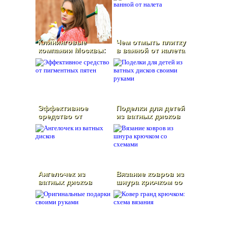
Клининговые
Чем отмыть плитку
компании Москвы:
в ванной от налета
как выбрать
лучших
Эффективное
Поделки для детей
средство от
из ватных дисков
пигментных пятен
своими руками
Ангелочек из
Вязание ковров из
ватных дисков
шнура крючком со
схемами