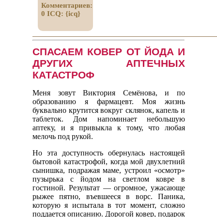
Комментариев:
0
ICQ:
{icq}
СПАСАЕМ КОВЕР ОТ ЙОДА И
ДРУГИХ АПТЕЧНЫХ
КАТАСТРОФ
Меня зовут Виктория Семёнова, и по
образованию я фармацевт. Моя жизнь
буквально крутится вокруг склянок, капель и
таблеток. Дом напоминает небольшую
аптеку, и я привыкла к тому, что любая
мелочь под рукой.
Но эта доступность обернулась настоящей
бытовой катастрофой, когда мой двухлетний
сынишка, подражая маме, устроил «осмотр»
пузырька с йодом на светлом ковре в
гостиной. Результат — огромное, ужасающе
рыжее пятно, въевшееся в ворс. Паника,
которую я испытала в тот момент, сложно
поддается описанию. Дорогой ковер, подарок