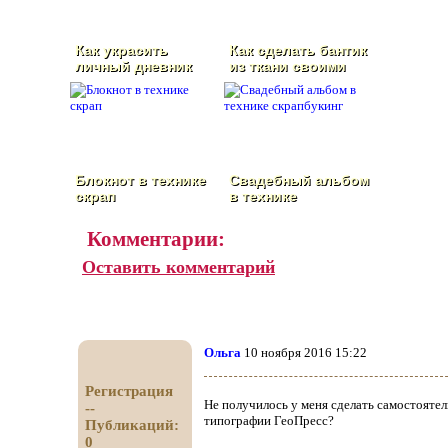
Как украсить
Как сделать бантик
личный дневник
из ткани своими
руками
Блокнот в технике
Свадебный альбом
скрап
в технике
скрапбукинг
Комментарии:
Оставить комментарий
Ольга
10 ноября 2016 15:22
Регистрация
Не получилось у меня сделать самостоятел
--
типографии ГеоПресс?
Публикаций:
0