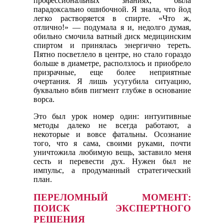
профессиональных знаниях, была
парадоксально ошибочной. Я знала, что йод
легко растворяется в спирте. «Что ж,
отлично!» — подумала я и, недолго думая,
обильно смочила ватный диск медицинским
спиртом и принялась энергично тереть.
Пятно посветлело в центре, но стало гораздо
больше в диаметре, расползлось и приобрело
призрачные, еще более неприятные
очертания. Я лишь усугубила ситуацию,
буквально вбив пигмент глубже в основание
ворса.
Это был урок номер один: интуитивные
методы далеко не всегда работают, а
некоторые и вовсе фатальны. Осознание
того, что я сама, своими руками, почти
уничтожила любимую вещь, заставило меня
сесть и перевести дух. Нужен был не
импульс, а продуманный стратегический
план.
ПЕРЕЛОМНЫЙ МОМЕНТ:
ПОИСК ЭКСПЕРТНОГО
РЕШЕНИЯ