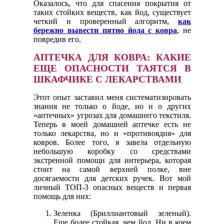
Оказалось, что для спасения покрытия от
таких стойких веществ, как йод, существует
четкий и проверенный алгоритм,
как
бережно вывести пятно йода с ковра
, не
повредив его.
АПТЕЧКА ДЛЯ КОВРА: КАКИЕ
ЕЩЕ ОПАСНОСТИ ТАЯТСЯ В
ШКАФЧИКЕ С ЛЕКАРСТВАМИ
Этот опыт заставил меня систематизировать
знания не только о йоде, но и о других
«аптечных» угрозах для домашнего текстиля.
Теперь в моей домашней аптечке есть не
только лекарства, но и «противоядия» для
ковров. Более того, я завела отдельную
небольшую коробку со средствами
экстренной помощи для интерьера, которая
стоит на самой верхней полке, вне
досягаемости для детских ручек. Вот мой
личный ТОП-3 опасных веществ и первая
помощь для них:
Зеленка (Бриллиантовый зеленый).
Еще более стойкая, чем йод. Ни в коем