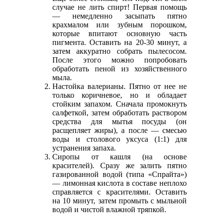
случае не лить спирт! Первая помощь
— немедленно засыпать пятно
крахмалом или зубным порошком,
которые впитают основную часть
пигмента. Оставить на 20-30 минут, а
затем аккуратно собрать пылесосом.
После этого можно попробовать
обработать пеной из хозяйственного
мыла.
Настойка валерианы. Пятно от нее не
только коричневое, но и обладает
стойким запахом. Сначала промокнуть
салфеткой, затем обработать раствором
средства для мытья посуды (он
расщепляет жиры), а после — смесью
воды и столового уксуса (1:1) для
устранения запаха.
Сиропы от кашля (на основе
красителей). Сразу же залить пятно
газированной водой (типа «Спрайта»)
— лимонная кислота в составе неплохо
справляется с красителями. Оставить
на 10 минут, затем промыть с мыльной
водой и чистой влажной тряпкой.