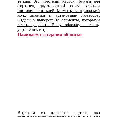
тетради А5, плотный картон, бумага для
форзацев, двусторонний скотч, клеевой
пистолет или клей Момент, канцелярский
нож, линейка и установщик люверсов.
Отдельно выберете те элементы, которыми
хотите украсить Вашу обложку – ткань,
украшения, и тд.
Начинаем с создания обложки
Вырезаем из плотного картона два