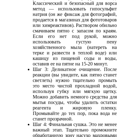
Классический и безопасный для ворса
метод — использовать гипосульфит
натрия (он же фиксаж для фотографий,
продается в магазинах для фототоваров
или химреактивов). Раствором обильно
смачиваем пятно с запасом по краям.
Если его нет под рукой, можно
использовать густую пену
хозяйственного мыла (натереть на
терке и развести в теплой воде) или
кашицу из пищевой соды и воды,
оставив ее на пятне на 15-20 минут.
Шаг 3: Деликатное очищение. После
реакции (вы увидите, как пятно станет
светлеть) нужно тщательно промыть
это место чистой прохладной водой,
используя губку или мягкую щетку.
Можно добавить немного средства для
мытья посуды, чтобы удалить остатки
реагента и жировую пленку.
Промывайте до тех пор, пока вода не
станет прозрачной.
Шаг 4: Финальная сушка. Это не менее
важный этап. Тщательно промокните
обработанную зону насухо махровыми