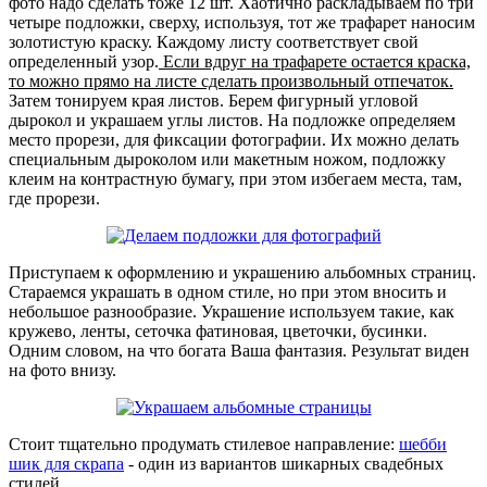
фото надо сделать тоже 12 шт. Хаотично раскладываем по три
четыре подложки, сверху, используя, тот же трафарет наносим
золотистую краску. Каждому листу соответствует свой
определенный узор.
Если вдруг на трафарете остается краска,
то можно прямо на листе сделать произвольный отпечаток.
Затем тонируем края листов. Берем фигурный угловой
дырокол и украшаем углы листов. На подложке определяем
место прорези, для фиксации фотографии. Их можно делать
специальным дыроколом или макетным ножом, подложку
клеим на контрастную бумагу, при этом избегаем места, там,
где прорези.
Приступаем к оформлению и украшению альбомных страниц.
Стараемся украшать в одном стиле, но при этом вносить и
небольшое разнообразие. Украшение используем такие, как
кружево, ленты, сеточка фатиновая, цветочки, бусинки.
Одним словом, на что богата Ваша фантазия. Результат виден
на фото внизу.
Стоит тщательно продумать стилевое направление:
шебби
шик для скрапа
- один из вариантов шикарных свадебных
стилей.