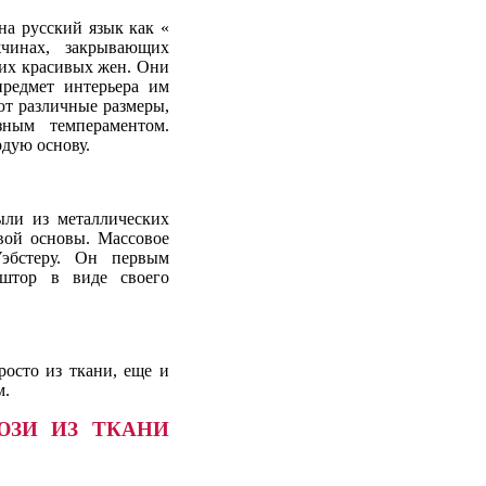
на русский язык как «
чинах, закрывающих
их красивых жен. Они
редмет интерьера им
т различные размеры,
зным темпераментом.
рдую основу.
ыли из металлических
евой основы. Массовое
эбстеру. Он первым
 штор в виде своего
росто из ткани, еще и
м.
ЮЗИ ИЗ ТКАНИ