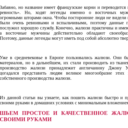
Забавно, но название имеет французские корни и переводится 
ревность». Но, ходят легенды именно о восточных муж
огромными шторами окна. Чтобы посторонние люди не видели 
были очень ревнивыми и вспыльчивыми, поэтому данные п
послужил хорошую службу. Конечно, жалюзи практичны и имею
а восточные мужчины действительно обладают своеобра
Поэтому, данные легенды могут иметь под собой абсолютно тве
Уже в средневековье в Европе пользовались жалюзи. Они б
материалов, но в дальнейшем, их стали производить из ткан
производство жалюзи принадлежит англичанину Джону У
догадался представить людям великое многообразие этих
собственного производства жалюзи.
Из данной статьи вы узнаете, как пошить жалюзи быстро и п
своими руками в домашних условиях с минимальным вложение
ШЬЕМ ПРОСТОЕ И КАЧЕСТВЕННОЕ ЖАЛ
СВОИМИ РУКАМИ