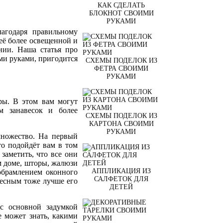
КАК СДЕЛАТЬ
БЛОКНОТ СВОИМИ
РУКАМИ
агодаря правильному
её более освещенной и
нии. Наша статья про
ми руками, пригодится
СХЕМЫ ПОДЕЛОК ИЗ
ФЕТРА СВОИМИ
РУКАМИ
ры. В этом вам могут
м занавесок и более
СХЕМЫ ПОДЕЛОК ИЗ
КАРТОНА СВОИМИ
РУКАМИ
множество. На первый
то подойдёт вам в том
заметить, что все они
м доме, шторы, жалюзи
АППЛИКАЦИЯ ИЗ
обрамлением оконного
САЛФЕТОК ДЛЯ
ресным тоже лучше его
ДЕТЕЙ
 с основной задумкой
е может знать, какими