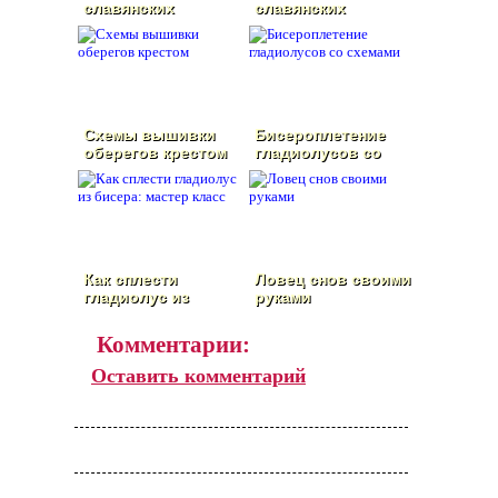
славянских
славянских
оберегов крестом
оберегов
со схемами
Схемы вышивки
Бисероплетение
оберегов крестом
гладиолусов со
схемами
Как сплести
Ловец снов своими
гладиолус из
руками
бисера: мастер
класс
Комментарии:
Оставить комментарий