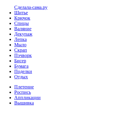
Сделала-сама.ру
Шитье
Крючок
Спицы
Валяние
Декупаж
Лепка
Мыло
Скрап
Пэчворк
Бисер
Бумага
Поделки
Отдых
Плетение
Роспись
Аппликации
Вышивка