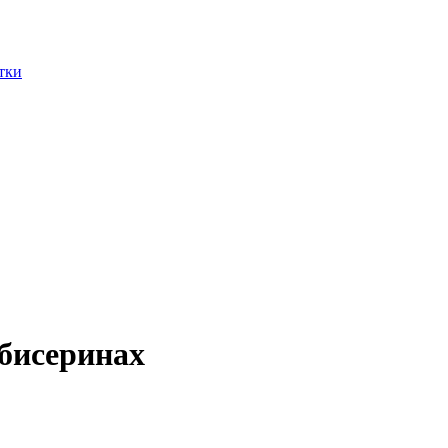
тки
 бисеринах