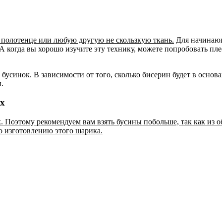
а полотенце или любую другую не скользкую ткань.
Для начинающ
 А когда вы хорошо изучите эту технику, можете попробовать п
х бусинок. В зависимости от того, сколько бисерин будет в осно
.
ах
к. Поэтому рекомендуем вам взять бусины побольше, так как из 
о изготовлению этого шарика.