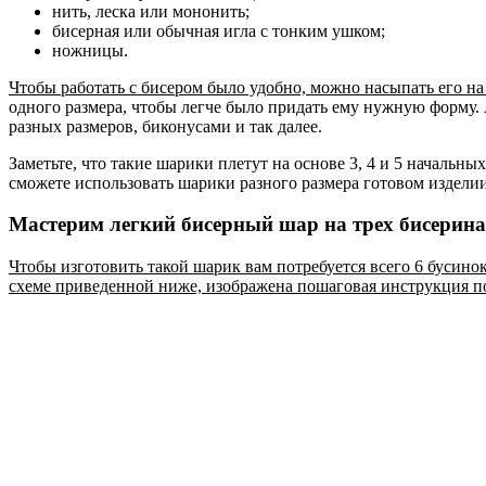
нить, леска или мононить;
бисерная или обычная игла с тонким ушком;
ножницы.
Чтобы работать с бисером было удобно, можно насыпать его н
одного размера, чтобы легче было придать ему нужную форму.
разных размеров, биконусами и так далее.
Заметьте, что такие шарики плетут на основе 3, 4 и 5 начальны
сможете использовать шарики разного размера готовом изделии
Мастерим легкий бисерный шар на трех бисерин
Чтобы изготовить такой шарик вам потребуется всего 6 бусино
схеме приведенной ниже, изображена пошаговая инструкция п