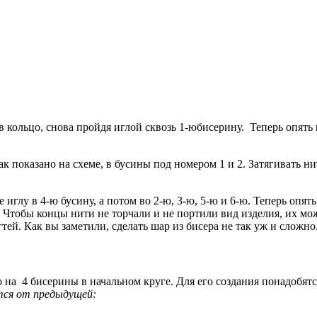
 в кольцо, снова пройдя иглой сквозь 1-юбисерину. Теперь опять
как показано на схеме, в бусины под номером 1 и 2. Затягивать
иглу в 4-ю бусину, а потом во 2-ю, 3-ю, 5-ю и 6-ю. Теперь опять
 Чтобы концы нити не торчали и не портили вид изделия, их мож
ей. Как вы заметили, сделать шар из бисера не так уж и сложно
о на 4 бисерины в начальном круге. Для его создания понадобятс
тся от предыдущей: