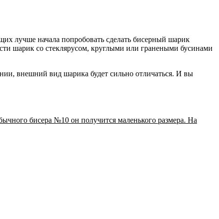
их лучше начала попробовать сделать бисерный шарик
лести шарик со стеклярусом, круглыми или гранеными бусинами
вании, внешний вид шарика будет сильно отличаться. И вы
обычного бисера №10 он получится маленького размера. На