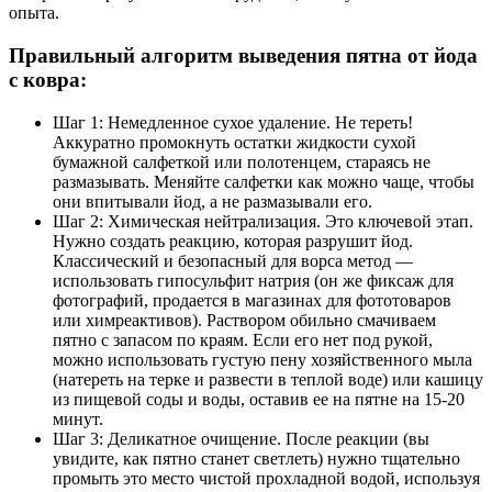
опыта.
Правильный алгоритм выведения пятна от йода
с ковра:
Шаг 1: Немедленное сухое удаление. Не тереть!
Аккуратно промокнуть остатки жидкости сухой
бумажной салфеткой или полотенцем, стараясь не
размазывать. Меняйте салфетки как можно чаще, чтобы
они впитывали йод, а не размазывали его.
Шаг 2: Химическая нейтрализация. Это ключевой этап.
Нужно создать реакцию, которая разрушит йод.
Классический и безопасный для ворса метод —
использовать гипосульфит натрия (он же фиксаж для
фотографий, продается в магазинах для фототоваров
или химреактивов). Раствором обильно смачиваем
пятно с запасом по краям. Если его нет под рукой,
можно использовать густую пену хозяйственного мыла
(натереть на терке и развести в теплой воде) или кашицу
из пищевой соды и воды, оставив ее на пятне на 15-20
минут.
Шаг 3: Деликатное очищение. После реакции (вы
увидите, как пятно станет светлеть) нужно тщательно
промыть это место чистой прохладной водой, используя