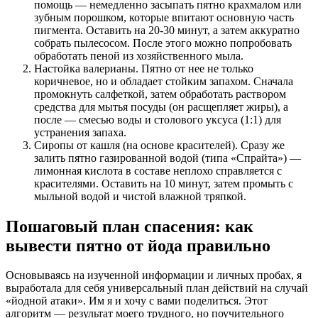
помощь — немедленно засыпать пятно крахмалом или
зубным порошком, которые впитают основную часть
пигмента. Оставить на 20-30 минут, а затем аккуратно
собрать пылесосом. После этого можно попробовать
обработать пеной из хозяйственного мыла.
Настойка валерианы. Пятно от нее не только
коричневое, но и обладает стойким запахом. Сначала
промокнуть салфеткой, затем обработать раствором
средства для мытья посуды (он расщепляет жиры), а
после — смесью воды и столового уксуса (1:1) для
устранения запаха.
Сиропы от кашля (на основе красителей). Сразу же
залить пятно газированной водой (типа «Спрайта») —
лимонная кислота в составе неплохо справляется с
красителями. Оставить на 10 минут, затем промыть с
мыльной водой и чистой влажной тряпкой.
Пошаговый план спасения: как
вывести пятно от йода правильно
Основываясь на изученной информации и личных пробах, я
выработала для себя универсальный план действий на случай
«йодной атаки». Им я и хочу с вами поделиться. Этот
алгоритм — результат моего трудного, но поучительного