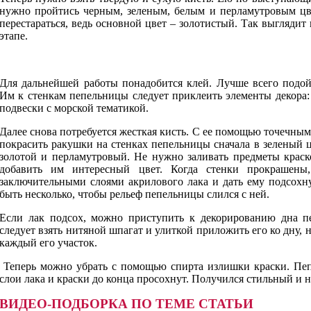
нужно пройтись черным, зеленым, белым и перламутровым цве
перестараться, ведь основной цвет – золотистый. Так выглядит
этапе.
Для дальнейшей работы понадобится клей. Лучше всего подой
Им к стенкам пепельницы следует приклеить элементы декора
подвески с морской тематикой.
Далее снова потребуется жесткая кисть. С ее помощью точечны
покрасить ракушки на стенках пепельницы сначала в зеленый цв
золотой и перламутровый. Не нужно заливать предметы краск
добавить им интересный цвет. Когда стенки прокрашен
заключительными слоями акрилового лака и дать ему подсохн
быть несколько, чтобы рельеф пепельницы слился с ней.
Если лак подсох, можно приступить к декорированию дна п
следует взять нитяной шпагат и улиткой приложить его ко дну, 
каждый его участок.
Теперь можно убрать с помощью спирта излишки краски. Пепе
слои лака и краски до конца просохнут. Получился стильный и
ВИДЕО-ПОДБОРКА ПО ТЕМЕ СТАТЬИ