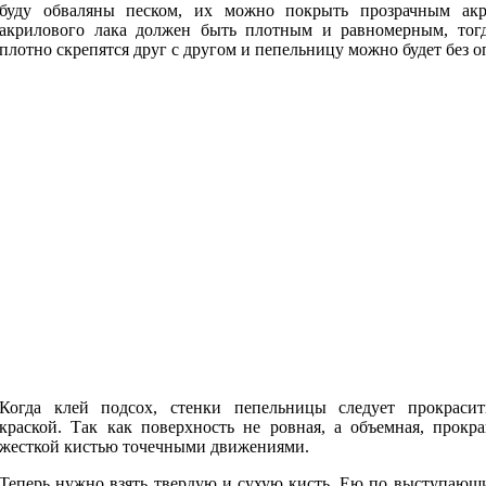
буду обваляны песком, их можно покрыть прозрачным ак
акрилового лака должен быть плотным и равномерным, тог
плотно скрепятся друг с другом и пепельницу можно будет без оп
Когда клей подсох, стенки пепельницы следует прокрасит
краской. Так как поверхность не ровная, а объемная, прокр
жесткой кистью точечными движениями.
Теперь нужно взять твердую и сухую кисть. Ею по выступающ