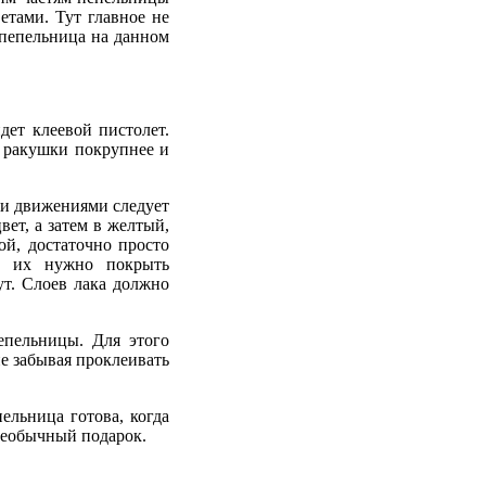
тами. Тут главное не
 пепельница на данном
дет клеевой пистолет.
: ракушки покрупнее и
ми движениями следует
ет, а затем в желтый,
ой, достаточно просто
ы, их нужно покрыть
ут. Слоев лака должно
епельницы. Для этого
не забывая проклеивать
льница готова, когда
 необычный подарок.