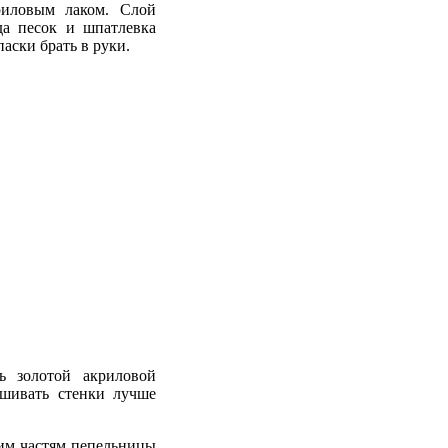
риловым лаком. Слой
да песок и шпатлевка
аски брать в руки.
ь золотой акриловой
ашивать стенки лучше
им частям пепельницы