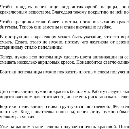
Чтобы придать пепельнице вид антикварной вещицы, пон
кракелюрным веществом. Благодаря такому покрытию на ней по
Чтобы трещинки стали более заметны, после высыхания крак
битумом. Теперь они заметны и стали визуально глубже.
В инструкции к кракелюру может быть указание, что его вер
смыть. Делать этого не нужно, потому что желтизна от верхне
старинному стилю пепельницы.
Теперь нужно всю пепельницу сделать цвета аппликации на ее
смешать несколько акриловых красок. Понадобится светло-олив
Бортики пепельницы нужно покрасить плотным слоем полученн
Дно пепельницы нужно покрасить белилами. Работу следует вып
подготовленном для этого месте, иначе есть риск запачкать вещи
Бортики пепельницы снова грунтуются шпатлевкой. Желате
плотным. Когда шпатлевка нанесена, пепельницу нужно обвал
мелких ракушках.
Уже на данном этапе вещица получается очень красивой. После