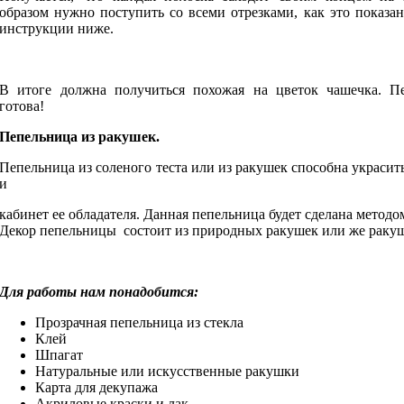
образом нужно поступить со всеми отрезками, как это показа
инструкции ниже.
В итоге должна получиться похожая на цветок чашечка. П
готова!
Пепельница из ракушек.
Пепельница из соленого теста или из ракушек способна украсить
и
кабинет ее обладателя. Данная пепельница будет сделана метод
Декор пепельницы состоит из природных ракушек или же ракуше
Для работы нам понадобится:
Прозрачная пепельница из стекла
Клей
Шпагат
Натуральные или искусственные ракушки
Карта для декупажа
Акриловые краски и лак