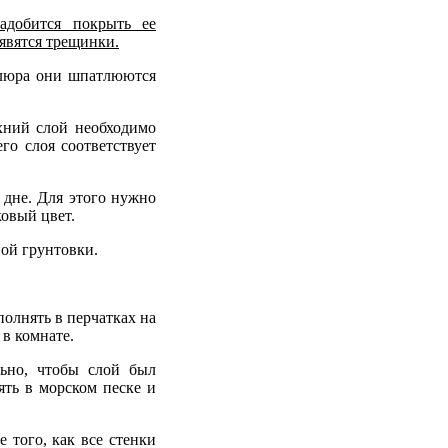
адобится покрыть ее
явятся трещинки.
елюра они шпатлюются
хний слой необходимо
го слоя соответствует
 дне. Для этого нужно
ковый цвет.
ой грунтовки.
олнять в перчатках на
 в комнате.
льно, чтобы слой был
ять в морском песке и
 того, как все стенки