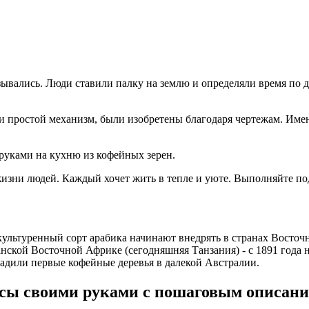
вались. Люди ставили палку на землю и определяли время по дв
ли простой механизм, были изобретены благодаря чертежам. Име
 руками на кухню из кофейных зерен.
жизни людей. Каждый хочет жить в тепле и уюте. Выполняйте под
 окультуренный сорт арабика начинают внедрять в странах Восто
анской Восточной Африке (сегодняшняя Танзания) - с 1891 года
садили первые кофейные деревья в далекой Австралии.
асы своими руками с пошаговым описан