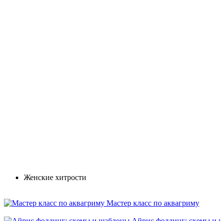
Женские хитрости
Мастер класс по аквагриму
Айрис фолдинг: схемы и