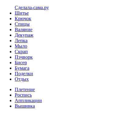
Сделала-сама.ру
Шитье
Крючок
Спицы
Валяние
Декупаж
Лепка
Мыло
Скрап
Пэчворк
Бисер
Бумага
Поделки
Отдых
Плетение
Роспись
Аппликации
Вышивка