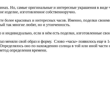
инах. Но, самые оригинальные и интересные украшения в виде ч
ое изделие, изготовленное собственноручно.
ите более красивых и интересных часов. Именно, поделки своим
рый так многие любят, но и утонченность.
о и индивидуально, если в нём есть поделки, изготовленные св
раз меняли свой образ и форму. Слово «часы» появилось еще в 1
пределялось оно по нахождению солнца в той или иной части неб
 метод определения времени.