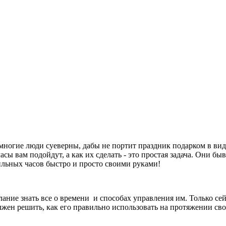
 многие люди суеверны, дабы не портит праздник подарком в вид
сы вам подойдут, а как их сделать - это простая задача. Они бы
ильных часов быстро и просто своими руками!
лание знать все о времени и способах управления им. Только сей
олжен решить, как его правильно использовать на протяжении св