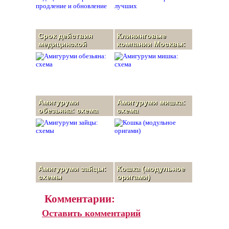
Срок действия
Клининговые
медицинской
компании Москвы:
справки:
как выбрать
продление и
лучших
обновление
Амигуруми
Амигуруми мишка:
обезьяна: схема
схема
Амигуруми зайцы:
Кошка (модульное
схемы
оригами)
Комментарии:
Оставить комментарий