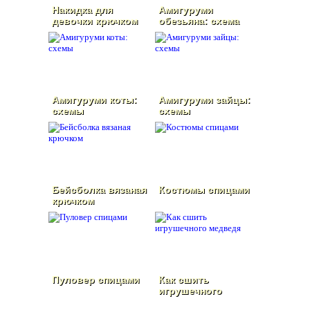
Накидка для
Амигуруми
девочки крючком
обезьяна: схема
Амигуруми коты:
Амигуруми зайцы:
схемы
схемы
Бейсболка вязаная
Костюмы спицами
крючком
Пуловер спицами
Как сшить
игрушечного
медведя