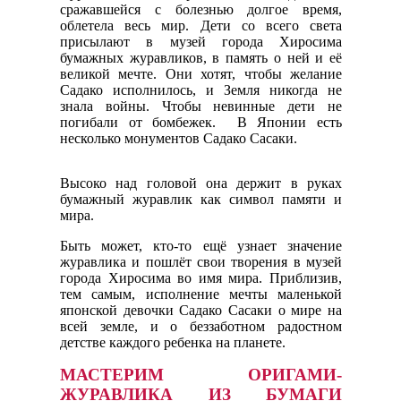
сражавшейся с болезнью долгое время,
облетела весь мир. Дети со всего света
присылают в музей города Хиросима
бумажных журавликов, в память о ней и её
великой мечте. Они хотят, чтобы желание
Садако исполнилось, и Земля никогда не
знала войны. Чтобы невинные дети не
погибали от бомбежек. В Японии есть
несколько монументов Садако Сасаки.
Высоко над головой она держит в руках
бумажный журавлик как символ памяти и
мира.
Быть может, кто-то ещё узнает значение
журавлика и пошлёт свои творения в музей
города Хиросима во имя мира. Приблизив,
тем самым, исполнение мечты маленькой
японской девочки Садако Сасаки о мире на
всей земле, и о беззаботном радостном
детстве каждого ребенка на планете.
МАСТЕРИМ ОРИГАМИ-
ЖУРАВЛИКА ИЗ БУМАГИ