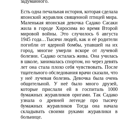
задуманного.
Есть одна печальная история, которая сделала
японский журавлик священной птицей мира.
Маленькая японская девочка Садако Сасаки
жила в городе Хиросима во время Второй
мировой войны. Это случилось 6 августа
1945 года…Тысячи людей, как и её родители
погибли от ядерной бомбы, упавшей на их
город, многие умерли вскоре от лучевой
болезни. Садако осталась жива. Она училась
в школе, занималась спортом, но через девять
лет она стала плохо себя чувствовать. После
тщательного обследования врачи сказали, что
у неё лучевая болезнь. Девочка была очень
общительной. У неё было много друзей,
которые прислали ей в госпиталь 1000
бумажных журавликов оригами. Так Садако
узнала о древней легенде про тысячу
бумажных журавликов Тогда она начала
складывать своими руками журавлики в
больнице.