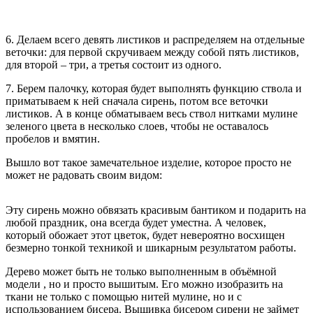
6. Делаем всего девять листиков и распределяем на отдельные
веточки: для первой скручиваем между собой пять листиков,
для второй – три, а третья состоит из одного.
7. Берем палочку, которая будет выполнять функцию ствола и
приматываем к ней сначала сирень, потом все веточки
листиков. А в конце обматываем весь ствол нитками мулине
зеленого цвета в несколько слоев, чтобы не оставалось
пробелов и вмятин.
Вышло вот такое замечательное изделие, которое просто не
может не радовать своим видом:
Эту сирень можно обвязать красивым бантиком и подарить на
любой праздник, она всегда будет уместна. А человек,
который обожает этот цветок, будет невероятно восхищен
безмерно тонкой техникой и шикарным результатом работы.
Дерево может быть не только выполненным в объёмной
модели , но и просто вышитым. Его можно изобразить на
ткани не только с помощью нитей мулине, но и с
использованием бисера. Вышивка бисером сирени не займет