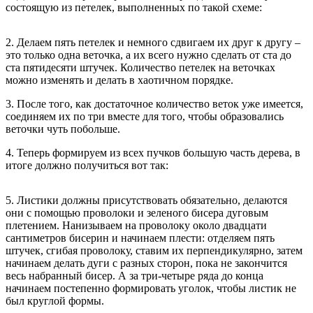
состоящую из петелек, выполненных по такой схеме:
2. Делаем пять петелек и немного сдвигаем их друг к другу –
это только одна веточка, а их всего нужно сделать от ста до
ста пятидесяти штучек. Количество петелек на веточках
можно изменять и делать в хаотичном порядке.
3. После того, как достаточное количество веток уже имеется,
соединяем их по три вместе для того, чтобы образовались
веточки чуть побольше.
4. Теперь формируем из всех пучков большую часть дерева, в
итоге должно получиться вот так:
5. Листики должны присутствовать обязательно, делаются
они с помощью проволоки и зеленого бисера дуговым
плетением. Нанизываем на проволоку около двадцати
сантиметров бисерин и начинаем плести: отделяем пять
штучек, сгибая проволоку, ставим их перпендикулярно, затем
начинаем делать дуги с разных сторон, пока не закончится
весь набранный бисер. А за три-четыре ряда до конца
начинаем постепенно формировать уголок, чтобы листик не
был круглой формы.