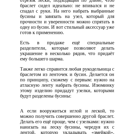
отрезок лески, подходящий по длине, чтоб
браслет сидел идеально: не впивался и не
спадал с руки. На него набрать выбранные
бусины и завязать на узел, который для
прочности и уверенности можно спрятать в
одну из бусин. И вот стильный аксессуар уже
готов к применению.
Есть в продаже ещё специальные
разделители, которые позволяют делать
украшение в несколько рядов, что придаёт
ему большего шарма.
Также легко справится любая рукодельница с
браслетом из ленточек и бусин. Делается он
по принципу, схожему с первым: нужно на
атласную ленту набрать бусины. Изюминку
этому изделию придадут узелки, которыми
будут разделены бусины:
А если вооружиться иглой и леской, то
можно получить совершенно другой браслет.
Делать его ещё проще, чем с узелками: нужно
нанизать на леску бусины, чередуя их с
лентой, которую укладывать «змейкой»,