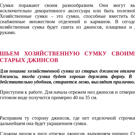
Сумки поражают своим разнообразием. Они могут вы
исключительно декоративного аксессуара или быть полезн
Хозяйственные сумки – это сумки, способные вместить б
снабженные множеством отделений и карманов. В сегодн
хозяйственная сумка будет сшита из джинсов, плащевки и
руками.
ШЬЕМ ХОЗЯЙСТВЕННУЮ СУМКУ СВОИМ
СТАРЫХ ДЖИНСОВ
Для пошива хозяйственной сумки из старых джинсов отлич
джинсы, тогда сумка будет хорошо держать форму. В и
действительно удобная, стирается легко, выглядит прилично.
Приступим к работе. Для начала отрежем низ джинсов и отмерим
готовом виде получится примерно 40 на 35 см.
Расправим ту сторону джинсов, где нет отделочной строчки
дальнейшем она будет украшением сумки.
Сложим лицом к лицу отрезки джинсов, выровняем ширину. Ст