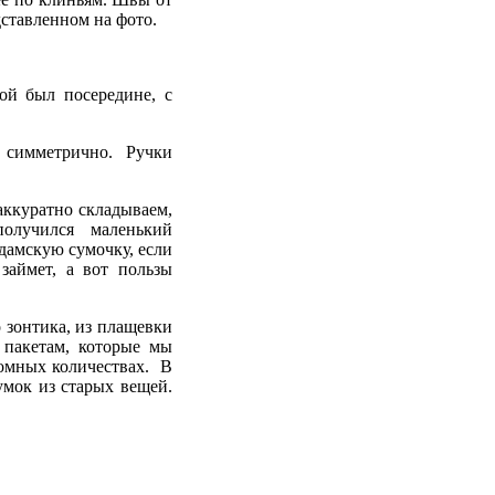
дставленном на фото.
ой был посередине, с
ы симметрично. Ручки
аккуратно складываем,
получился маленький
дамскую сумочку, если
займет, а вот пользы
 зонтика, из плащевки
 пакетам, которые мы
ромных количествах. В
умок из старых вещей.