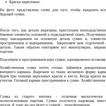
Краски акриловые.
На фото представлена схема для того, чтобы выкроить вс
будущей сумки.
После того, как детали вырезаны, приступаем непосредствен
боковые элементы основной и подкладочной ткани. Получившу
лицу накладываем на основную деталь сумки и, совмести
прострачиваем и выворачиваем. Закрепляем шов отделочной 
детали. Таким образом повторяем все манипуляции, закрыв
изделия.
Подгибаем и прострачиваем верх сумки, одновременно вставляя
Хозяйственная сумка почти готова. Займемся декоративн
внешнего кармана. Вырезаем из ткани желаемую форму карма
будем при помощи акриловых красок и кисти. Когда краска вы
утюгом. Готовый карман пристрачиваем к сумке. Хозяйственная с
Сумка из старого зонтика – отличная экологически ч
полиэтиленовым пакетам. Сумка получится надежная, вмест
легкая. К тому же она будет и сумкой - трансформером.