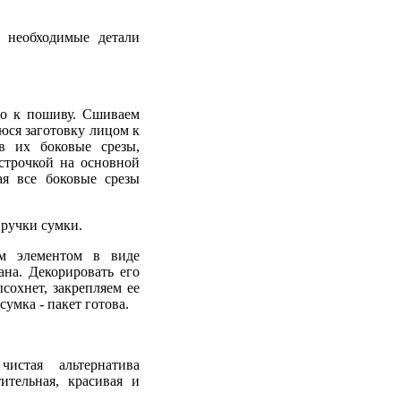
е необходимые детали
но к пошиву. Сшиваем
юся заготовку лицом к
в их боковые срезы,
строчкой на основной
ая все боковые срезы
 ручки сумки.
ым элементом в виде
на. Декорировать его
сохнет, закрепляем ее
умка - пакет готова.
истая альтернатива
ительная, красивая и