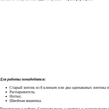
Для работы понадобятся:
Старый зонтик из 8 клиньев или два одинаковых зонтика п
Распарыватель;
Нитки;
Швейная машинка.
Приступаем к работе. Снимаем ткань с зонтика и распарываем 