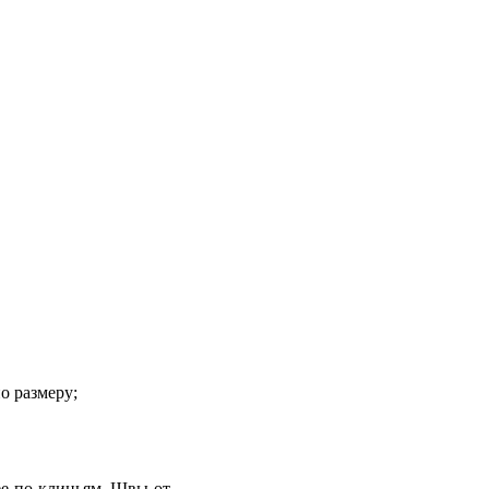
о размеру;
ее по клиньям. Швы от