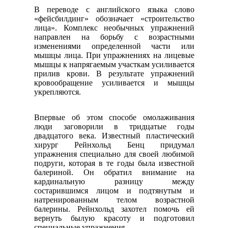
В переводе с английского языка слово
«фейсбилдинг» обозначает «строительство
лица». Комплекс необычных упражнений
направлен на борьбу с возрастными
изменениями определенной части или
мышцы лица. При упражнениях на лицевые
мышцы к напрягаемым участкам усиливается
прилив крови. В результате упражнений
кровообращение усиливается и мышцы
укрепляются.
Впервые об этом способе омолаживания
люди заговорили в тридцатые годы
двадцатого века. Известный пластический
хирург Рейнхольд Бенц придумал
упражнения специально для своей любимой
подруги, которая в те годы была известной
балериной. Он обратил внимание на
кардинальную разницу между
состарившимся лицом и подтянутым и
натренированным телом возрастной
балерины. Рейнхольд захотел помочь ей
вернуть былую красоту и подготовил
специальные упражнения.