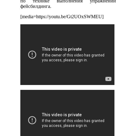
по технике выполнения упражнений
фейсбилдинга.
[media=https://youtu.be/Gt2UOxSWMEU]