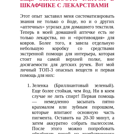
ШКАФЧИКЕ С ЛЕКАРСТВАМИ
Этот опыт заставил меня систематизировать
знания не только о йоде, но и о других
«аптечных» угрозах для домашнего текстиля.
Теперь в моей домашней аптечке есть не
только лекарства, но и «противоядия» для
ковров. Более того, я завела отдельную
небольшую коробку со средствами
экстренной помощи для интерьера, которая
стоит на самой верхней полке, вне
досягаемости для детских ручек. Вот мой
личный ТОП-3 опасных веществ и первая
помощь для них:
Зеленка (Бриллиантовый зеленый).
Еще более стойкая, чем йод. Ни в коем
случае не лить спирт! Первая помощь
— немедленно засыпать пятно
крахмалом или зубным порошком,
которые впитают основную часть
пигмента. Оставить на 20-30 минут, а
затем аккуратно собрать пылесосом.
После этого можно попробовать
обработать пеной из хозяйственного