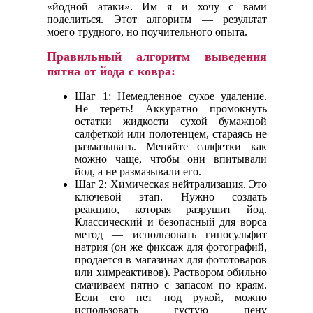
«йодной атаки». Им я и хочу с вами
поделиться. Этот алгоритм — результат
моего трудного, но поучительного опыта.
Правильный алгоритм выведения
пятна от йода с ковра:
Шаг 1: Немедленное сухое удаление.
Не тереть! Аккуратно промокнуть
остатки жидкости сухой бумажной
салфеткой или полотенцем, стараясь не
размазывать. Меняйте салфетки как
можно чаще, чтобы они впитывали
йод, а не размазывали его.
Шаг 2: Химическая нейтрализация. Это
ключевой этап. Нужно создать
реакцию, которая разрушит йод.
Классический и безопасный для ворса
метод — использовать гипосульфит
натрия (он же фиксаж для фотографий,
продается в магазинах для фототоваров
или химреактивов). Раствором обильно
смачиваем пятно с запасом по краям.
Если его нет под рукой, можно
использовать густую пену