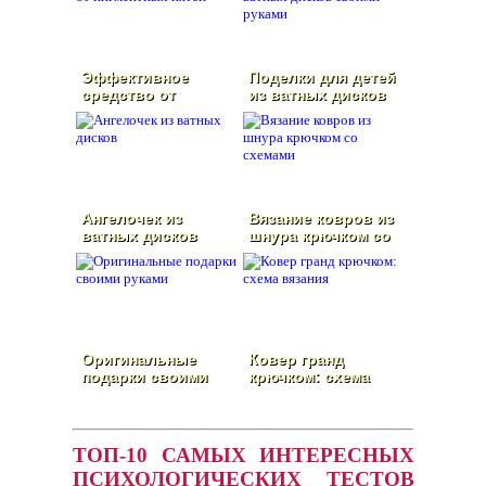
Эффективное
Поделки для детей
средство от
из ватных дисков
пигментных пятен
своими руками
Ангелочек из
Вязание ковров из
ватных дисков
шнура крючком со
схемами
Оригинальные
Ковер гранд
подарки своими
крючком: схема
руками
вязания
ТОП-10 САМЫХ ИНТЕРЕСНЫХ
ПСИХОЛОГИЧЕСКИХ ТЕСТОВ