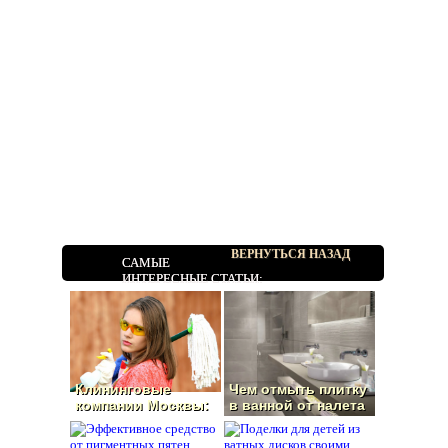
ВЕРНУТЬСЯ НАЗАД
САМЫЕ
ИНТЕРЕСНЫЕ СТАТЬИ:
Клининговые
Чем отмыть плитку
компании Москвы:
в ванной от налета
как выбрать
лучших