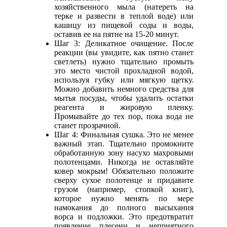
хозяйственного мыла (натереть на
терке и развести в теплой воде) или
кашицу из пищевой соды и воды,
оставив ее на пятне на 15-20 минут.
Шаг 3: Деликатное очищение. После
реакции (вы увидите, как пятно станет
светлеть) нужно тщательно промыть
это место чистой прохладной водой,
используя губку или мягкую щетку.
Можно добавить немного средства для
мытья посуды, чтобы удалить остатки
реагента и жировую пленку.
Промывайте до тех пор, пока вода не
станет прозрачной.
Шаг 4: Финальная сушка. Это не менее
важный этап. Тщательно промокните
обработанную зону насухо махровыми
полотенцами. Никогда не оставляйте
ковер мокрым! Обязательно положите
сверху сухое полотенце и придавите
грузом (например, стопкой книг),
которое нужно менять по мере
намокания до полного высыхания
ворса и подложки. Это предотвратит
появление плесени и неприятного