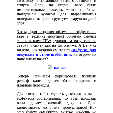
заготовку с помощью ватного тампона и
спирта. Если на старой вазе были
незначительные рельефы, можно пройтись
наждачной бумагой для выравнивания
поверхности. Далее грунтуем старую вазу в 2
слоя.
Затем, (для создания объемного эффекта на
вазе в технике декупаж) обильно смочив
ткань в клее ПВА, украшаем вазу тканью
сверху и снизу, как на фото ниже.
А Вы уже
видели, как здорово смотрятся
салфетки для
декупажа в стиле шебби-шик
на огромных
напольных вазах?
Теперь начинаем формировать нужный
рельеф ткани - делаем чётче складочки и
плавные переходы.
Для того, чтобы сделать декупаж вазы с
эффектом состаривания, по всей площади
вазы делаем яичный декупаж. Дело
кропотливое, но очень продуктивное!
Как
это будет выглядеть, можно увидеть на