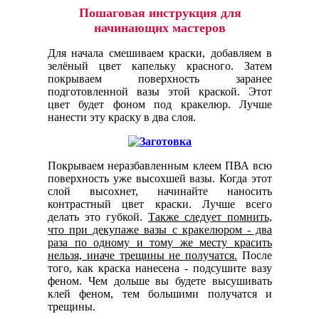
Пошаговая инструкция для
начинающих мастеров
Для начала смешиваем краски, добавляем в
зелёный цвет капельку красного. Затем
покрываем поверхность заранее
подготовленной вазы этой краской. Этот
цвет будет фоном под кракелюр. Лучше
нанести эту краску в два слоя.
Покрываем неразбавленным клеем ПВА всю
поверхность уже высохшей вазы. Когда этот
слой высохнет, начинайте наносить
контрастный цвет краски. Лучше всего
делать это губкой.
Также следует помнить,
что при декупаже вазы с кракелюром - два
раза по одному и тому же месту красить
нельзя, иначе трещины не получатся.
После
того, как краска нанесена - подсушите вазу
феном. Чем дольше вы будете высушивать
клей феном, тем большими получатся и
трещины.