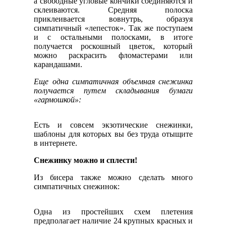
а свободные угловые кончики соединяются и
склеиваются. Средняя полоска
приклеивается вовнутрь, образуя
симпатичный «лепесток». Так же поступаем
и с остальными полосками, в итоге
получается роскошный цветок, который
можно раскрасить фломастерами или
карандашами.
Еще одна симпатичная объемная снежинка
получается путем складывания бумаги
«гармошкой»:
Есть и совсем экзотические снежинки,
шаблоны для которых вы без труда отыщите
в интернете.
Снежинку можно и сплести!
Из бисера также можно сделать много
симпатичных снежинок:
Одна из простейших схем плетения
предполагает наличие 24 крупных красных и