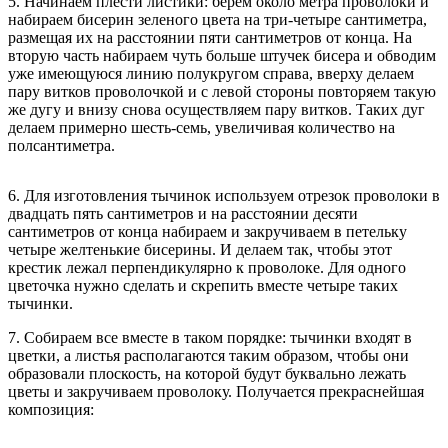
5. Начинаем плести листики: берем около метра проволоки и
набираем бисерин зеленого цвета на три-четыре сантиметра,
размещая их на расстоянии пяти сантиметров от конца. На
вторую часть набираем чуть больше штучек бисера и обводим
уже имеющуюся линию полукругом справа, вверху делаем
пару витков проволочкой и с левой стороны повторяем такую
же дугу и внизу снова осуществляем пару витков. Таких дуг
делаем примерно шесть-семь, увеличивая количество на
полсантиметра.
6. Для изготовления тычинок используем отрезок проволоки в
двадцать пять сантиметров и на расстоянии десяти
сантиметров от конца набираем и закручиваем в петельку
четыре желтенькие бисерины. И делаем так, чтобы этот
крестик лежал перпендикулярно к проволоке. Для одного
цветочка нужно сделать и скрепить вместе четыре таких
тычинки.
7. Собираем все вместе в таком порядке: тычинки входят в
цветки, а листья располагаются таким образом, чтобы они
образовали плоскость, на которой будут буквально лежать
цветы и закручиваем проволоку. Получается прекраснейшая
композиция: