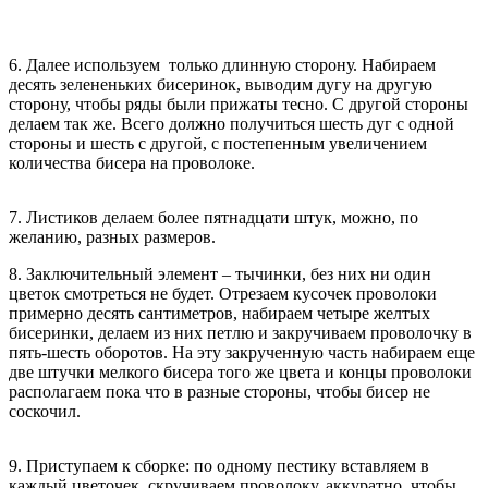
6. Далее используем только длинную сторону. Набираем
десять зелененьких бисеринок, выводим дугу на другую
сторону, чтобы ряды были прижаты тесно. С другой стороны
делаем так же. Всего должно получиться шесть дуг с одной
стороны и шесть с другой, с постепенным увеличением
количества бисера на проволоке.
7. Листиков делаем более пятнадцати штук, можно, по
желанию, разных размеров.
8. Заключительный элемент – тычинки, без них ни один
цветок смотреться не будет. Отрезаем кусочек проволоки
примерно десять сантиметров, набираем четыре желтых
бисеринки, делаем из них петлю и закручиваем проволочку в
пять-шесть оборотов. На эту закрученную часть набираем еще
две штучки мелкого бисера того же цвета и концы проволоки
располагаем пока что в разные стороны, чтобы бисер не
соскочил.
9. Приступаем к сборке: по одному пестику вставляем в
каждый цветочек, скручиваем проволоку, аккуратно, чтобы