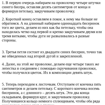
1. В первую очередь набираем на проволочку четыре штучки
синего бисера, оставляя десять сантиметров от конца и
формируя петельку, закручиваем проволочку.
2. Короткий конец оставляем в покое, к нему мы больше не
обратимся. А на длинный набираем одиннадцать бисеринок
того же цвета, делаем из них как бы петельку, чтобы она
находилась четко над первой и крепко закручиваем двумя или
тремя витками, чтобы дуги не разваливались в разные
стороны.
3. Третья петля состоит из двадцати синих бисерин, точно так
же обведенных над второй дугой и закрепленной.
4. Далее, на этой же проволоке, делаем еще четыре таких же
лепестка и соединяем с помощью скручивания проволоки,
чтобы получился цветок. Их в композиции девять штук.
5. Теперь переходим к листочкам. Отступаем от кончика пять
сантиметров и делаем петельку. С короткого кончика восемь
бисеринок, а с длинного – десять штук. Эти два конца
складываем, формируя круг, и закручиваем проволоку.
Получившееся кольцо немного сплющиваем, чтобы оба ряда