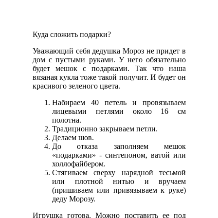
Куда сложить подарки?
Уважающий себя дедушка Мороз не придет в
дом с пустыми руками. У него обязательно
будет мешок с подарками. Так что наша
вязаная кукла тоже такой получит. И будет он
красивого зеленого цвета.
Набираем 40 петель и провязываем
лицевыми петлями около 16 см
полотна.
Традиционно закрываем петли.
Делаем шов.
До отказа заполняем мешок
«подарками» - синтепоном, ватой или
холлофайбером.
Стягиваем сверху нарядной тесьмой
или плотной нитью и вручаем
(пришиваем или привязываем к руке)
деду Морозу.
Игрушка готова. Можно поставить ее под