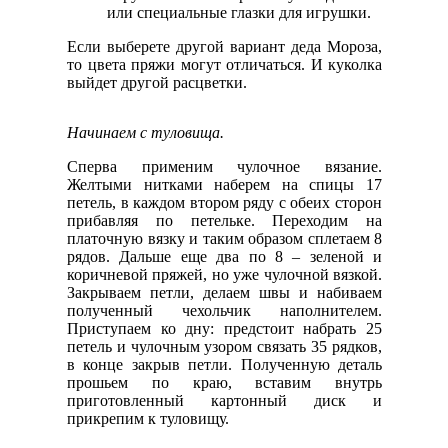
или специальные глазки для игрушки.
Если выберете другой вариант деда Мороза,
то цвета пряжи могут отличаться. И куколка
выйдет другой расцветки.
Начинаем с туловища.
Сперва применим чулочное вязание.
Желтыми нитками наберем на спицы 17
петель, в каждом втором ряду с обеих сторон
прибавляя по петельке. Переходим на
платочную вязку и таким образом сплетаем 8
рядов. Дальше еще два по 8 – зеленой и
коричневой пряжей, но уже чулочной вязкой.
Закрываем петли, делаем швы и набиваем
полученный чехольчик наполнителем.
Приступаем ко дну: предстоит набрать 25
петель и чулочным узором связать 35 рядков,
в конце закрыв петли. Полученную деталь
прошьем по краю, вставим внутрь
приготовленный картонный диск и
прикрепим к туловищу.