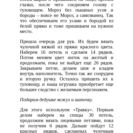
глазки, после чего соединяем голову с
туловищем. Мороз без пышных усов и
бороды – вовсе не Мороз, а самозванец. Так
что обеспечиваем его усами и бородой из
белой пряжи и тоже пришиваем на нужное
место.
Пришла очередь для рук. Их будем вязать
чулочной вязкой из пряжи красного цвета.
Наберем 16 петель и сделаем 14 рядков.
Потом меняем цвет ниток на желтый и
продолжаем, пока не выйдет еще 26 рядов.
Закрываем петли, делаем шов и кладем
внутрь наполнитель. Точно так же соорудим
и вторую ручку. Осталось пришить их к
туловищу, и наша игрушка приобретает еще
большее сходство с желаемым персонажем.
Подарим дедушке кожух и шапочку.
Для этого используем «Травку». Первым
делом наберем на спицы 30 петель,
продолжим вязать лицевыми петлями, пока
не получим 6 рядов. Дальше пойдут 12
красных рядков, сделанных чулочным