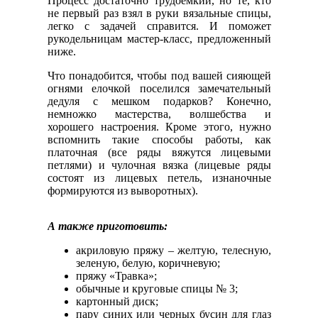
Процесс достаточно трудоемкий, но те, кто
не первый раз взял в руки вязальные спицы,
легко с задачей справится. И поможет
рукодельницам мастер-класс, предложенный
ниже.
Что понадобится, чтобы под вашей сияющей
огнями елочкой поселился замечательный
дедуля с мешком подарков? Конечно,
немножко мастерства, волшебства и
хорошего настроения. Кроме этого, нужно
вспомнить такие способы работы, как
платочная (все ряды вяжутся лицевыми
петлями) и чулочная вязка (лицевые ряды
состоят из лицевых петель, изнаночные
формируются из выворотных).
А также приготовить:
акриловую пряжу – желтую, телесную,
зеленую, белую, коричневую;
пряжу «Травка»;
обычные и круговые спицы № 3;
картонный диск;
пару синих или черных бусин для глаз