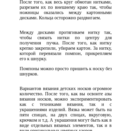
После того, как весь круг обмотан нитками,
разрезаем их по внешнему краю так, чтобы
ножницы оказались между картонными
дисками. Кольца осторожно раздвигаем.
Между дисками протягиваем нитку так,
чтобы связать нитки по центру для
получения пучка. После того, как нитку
крепко закрепили, убираем картон. За нитку,
которой перевязали помпон, прикрепляем
его к шнурку.
Помпоны можно просто пришить к носку без
шнурков.
Вариантов вязания детских носков огромное
количество. После того, как вы освоите азы
вязания носков, можно экспериментировать
как с техниками вязания, так и с
украшениями изделий. Вязка может быть на
пяти спицах, на двух спицах, вкруговую,
крючком и т.д. А украшения могут быть как в
виде отдельных вязаных элементов, так и в
виде оригинальных цветных узоров.