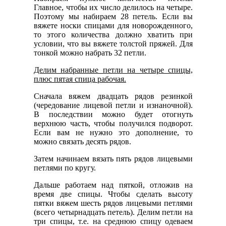
Главное, чтобы их число делилось на четыре.
Поэтому мы набираем 28 петель. Если вы
вяжете носки спицами для новорожденного,
то этого количества должно хватить при
условии, что вы вяжете толстой пряжей. Для
тонкой можно набрать 32 петли.
Делим набранные петли на четыре спицы,
плюс пятая спица рабочая.
Сначала вяжем двадцать рядов резинкой
(чередование лицевой петли и изнаночной).
В последствии можно будет отогнуть
верхнюю часть, чтобы получился подворот.
Если вам не нужно это дополнение, то
можно связать десять рядов.
Затем начинаем вязать пять рядов лицевыми
петлями по кругу.
Дальше работаем над пяткой, отложив на
время две спицы. Чтобы сделать высоту
пятки вяжем шесть рядов лицевыми петлями
(всего четырнадцать петель). Делим петли на
три спицы, т.е. на среднюю спицу одеваем