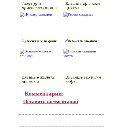
Текст для
Вязание крючком
пригласительных
цветов
на свадьбу
Пуловер спицами
Реглан спицами
Вязаные жилеты
Вязаные спицами
спицами
кофты
Комментарии:
Оставить комментарий