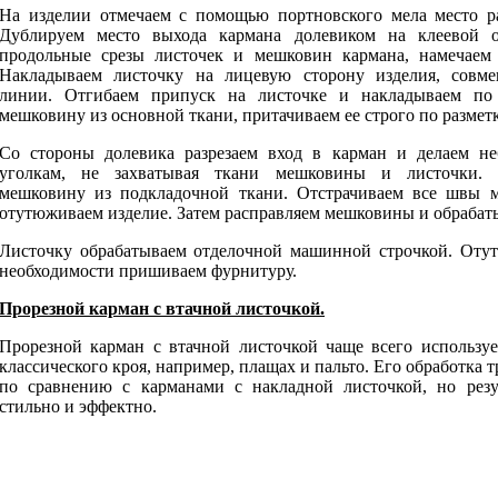
На изделии отмечаем с помощью портновского мела место р
Дублируем место выхода кармана долевиком на клеевой о
продольные срезы листочек и мешковин кармана, намечаем
Накладываем листочку на лицевую сторону изделия, совме
линии. Отгибаем припуск на листочке и накладываем п
мешковину из основной ткани, притачиваем ее строго по разметк
Со стороны долевика разрезаем вход в карман и делаем н
уголкам, не захватывая ткани мешковины и листочки. 
мешковину из подкладочной ткани. Отстрачиваем все швы 
отутюживаем изделие. Затем расправляем мешковины и обрабаты
Листочку обрабатываем отделочной машинной строчкой. Оту
необходимости пришиваем фурнитуру.
Прорезной карман с втачной листочкой.
Прорезной карман с втачной листочкой чаще всего используе
классического кроя, например, плащах и пальто. Его обработка 
по сравнению с карманами с накладной листочкой, но резу
стильно и эффектно.