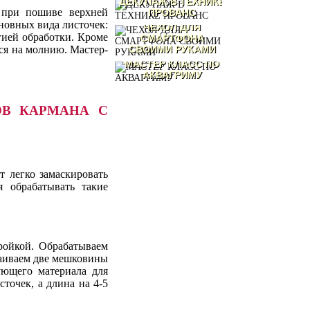
ДЕКУПАЖ В ТЕХНИКЕ
 при пошиве верхней
ПРОВАНС
новных вида листочек:
ЧЕХОЛ ДЛЯ
гией обработки. Кроме
СМАРТФОНА
ся на молнию. Мастер-
СВОИМИ РУКАМИ
МАСТЕР КЛАСС ПО
АКВАГРИМУ
ОВ КАРМАНА С
т легко замаскировать
 обрабатывать такие
ройкой. Обрабатываем
аиваем две мешковины
ующего материала для
точек, а длина на 4-5