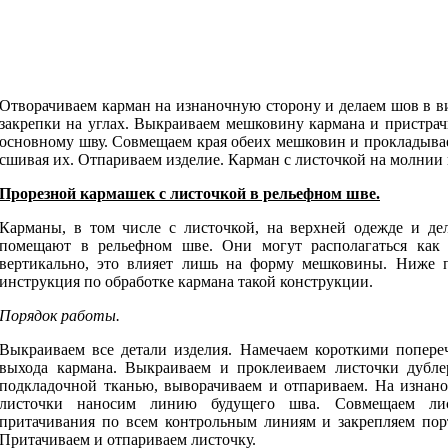
Отворачиваем карман на изнаночную сторону и делаем шов в в
закрепки на углах. Выкраиваем мешковину кармана и пристрач
основному шву. Совмещаем края обеих мешковин и прокладывае
сшивая их. Отпариваем изделие. Карман с листочкой на молнии 
Прорезной кармашек с листочкой в рельефном шве.
Карманы, в том числе с листочкой, на верхней одежде и де
помещают в рельефном шве. Они могут располагаться как 
вертикально, это влияет лишь на форму мешковины. Ниже 
инструкция по обработке кармана такой конструкции.
Порядок работы.
Выкраиваем все детали изделия. Намечаем короткими попер
выхода кармана. Выкраиваем и проклеиваем листочки дубл
подкладочной тканью, выворачиваем и отпариваем. На изнано
листочки наносим линию будущего шва. Совмещаем ли
притачивания по всем контрольным линиям и закрепляем пор
Притачиваем и отпариваем листочку.