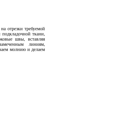
на отрезки требуемой
 подкладочной ткани,
оковые швы, вставляя
намеченным линиям,
ваем молнию и делаем