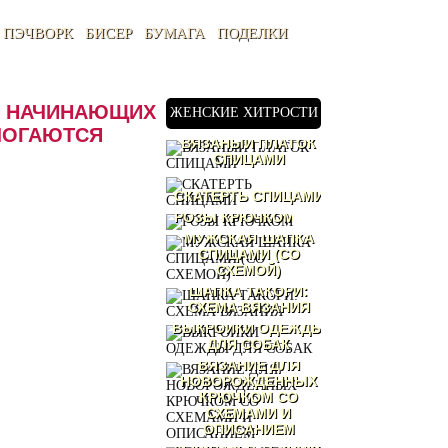
ПЭЧВОРК
БИСЕР
БУМАГА
ПОДЕЛКИ
ЛЯ НАЧИНАЮЩИХ
ЖЕНСКИЕ ХИТРОСТИ
ЛОГАЮТСЯ
ВЯЗАНЫЙ ПЛАТОК
СПИЦАМИ
СКАТЕРТЬ СПИЦАМИ
РОЗЫ КРЮЧКОМ
МУЖСКАЯ ШАПКА
СПИЦАМИ (СО
СХЕМОЙ)
ШАПКА ТАКОРИ:
СХЕМА ВЯЗАНИЯ
ВЫКРОЙКИ ОДЕЖДЫ
ДЛЯ СОБАК
ВЯЗАНИЕ ДЛЯ
НОВОРОЖДЕННЫХ
КРЮЧКОМ СО
СХЕМАМИ И
ОПИСАНИЕМ