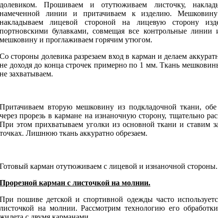
долевиком. Прошиваем и отутюживаем листочку, наклад
намеченной линии и притачиваем к изделию. Мешковину
накладываем лицевой стороной на лицевую сторону изд
портновскими булавками, совмещая все контрольные линии 
мешковину и проглаживаем горячим утюгом.
Со стороны долевика разрезаем вход в карман и делаем аккурат
не доходя до конца строчек примерно по 1 мм. Ткань мешковин
не захватываем.
Притачиваем вторую мешковину из подкладочной ткани, обе
через прорезь в кармане на изнаночную сторону, тщательно рас
При этом прихватываем уголки из основной ткани и ставим з
точках. Лишнюю ткань аккуратно обрезаем.
Готовый карман отутюживаем с лицевой и изнаночной стороны.
Прорезной карман с листочкой на молнии.
При пошиве детской и спортивной одежды часто используетс
листочкой на молнии. Рассмотрим технологию его обработки
жилета с двумя карманами.