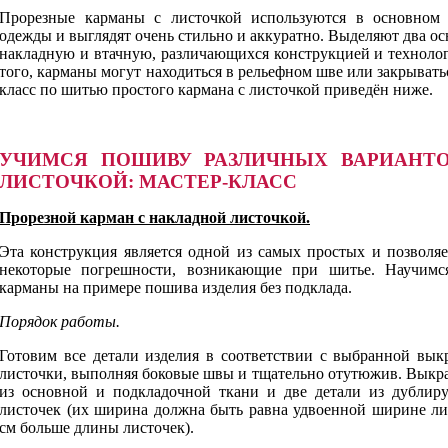
Прорезные карманы с листочкой используются в основном
одежды и выглядят очень стильно и аккуратно. Выделяют два ос
накладную и втачную, различающихся конструкцией и техноло
того, карманы могут находиться в рельефном шве или закрывать
класс по шитью простого кармана с листочкой приведён ниже.
УЧИМСЯ ПОШИВУ РАЗЛИЧНЫХ ВАРИАНТ
ЛИСТОЧКОЙ: МАСТЕР-КЛАСС
Прорезной карман с накладной листочкой.
Эта конструкция является одной из самых простых и позволяе
некоторые погрешности, возникающие при шитье. Научимся
карманы на примере пошива изделия без подклада.
Порядок работы.
Готовим все детали изделия в соответствии с выбранной вык
листочки, выполняя боковые швы и тщательно отутюжив. Выкр
из основной и подкладочной ткани и две детали из дублир
листочек (их ширина должна быть равна удвоенной ширине лис
см больше длины листочек).