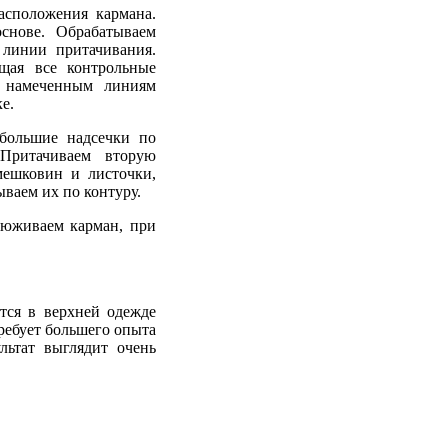
асположения кармана.
снове. Обрабатываем
 линии притачивания.
щая все контрольные
о намеченным линиям
е.
ебольшие надсечки по
Притачиваем вторую
мешковин и листочки,
ваем их по контуру.
тюживаем карман, при
тся в верхней одежде
требует большего опыта
льтат выглядит очень