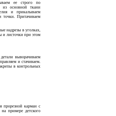
ываем ее строго по
 из основной ткани
елия и прикалываем
и точки. Притачиваем
ные надрезы в уголках,
ы и листочки при этом
 детали выворачиваем
правляем и стачиваем.
акрепы в контрольных
я прорезной карман с
 на примере детского