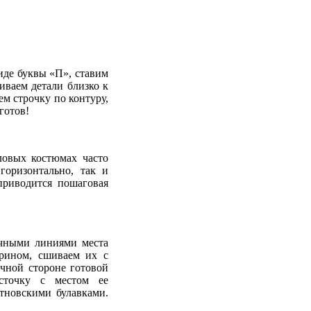
иде буквы «П», ставим
иваем детали близко к
м строчку по контуру,
готов!
ловых костюмах часто
горизонтально, так и
приводится пошаговая
ечными линиями места
ерином, сшиваем их с
чной стороне готовой
сточку с местом ее
тновскими булавками.