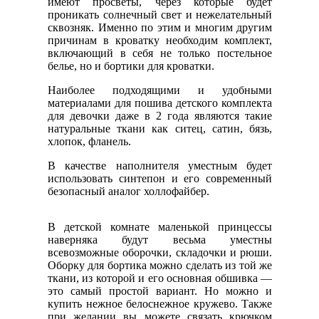
имеют просветы, через которые будет
проникать солнечный свет и нежелательный
сквозняк. Именно по этим и многим другим
причинам в кроватку необходим комплект,
включающий в себя не только постельное
белье, но и бортики для кроватки.
Наиболее подходящими и удобными
материалами для пошива детского комплекта
для девочки даже в 2 года являются такие
натуральные ткани как ситец, сатин, бязь,
хлопок, фланель.
В качестве наполнителя уместным будет
использовать синтепон и его современный
безопасный аналог холлофайбер.
В детской комнате маленькой принцессы
наверняка будут весьма уместны
всевозможные оборочки, складочки и рюши.
Оборку для бортика можно сделать из той же
ткани, из которой и его основная обшивка —
это самый простой вариант. Но можно и
купить нежное белоснежное кружево. Также
при желании вы можете связать крючком