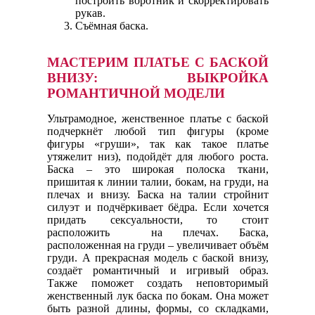
построить воротник и скорректировать
рукав.
Съёмная баска.
МАСТЕРИМ ПЛАТЬЕ С БАСКОЙ
ВНИЗУ: ВЫКРОЙКА
РОМАНТИЧНОЙ МОДЕЛИ
Ультрамодное, женственное платье с баской
подчеркнёт любой тип фигуры (кроме
фигуры «груши», так как такое платье
утяжелит низ), подойдёт для любого роста.
Баска – это широкая полоска ткани,
пришитая к линии талии, бокам, на груди, на
плечах и внизу. Баска на талии стройнит
силуэт и подчёркивает бёдра. Если хочется
придать сексуальности, то стоит
расположить на плечах. Баска,
расположенная на груди – увеличивает объём
груди. А прекрасная модель с баской внизу,
создаёт романтичный и игривый образ.
Также поможет создать неповторимый
женственный лук баска по бокам. Она может
быть разной длины, формы, со складками,