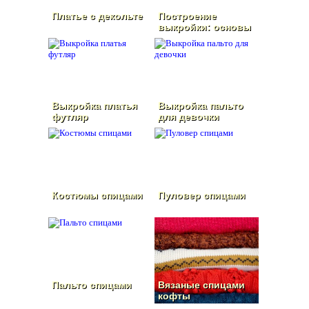
Платье с декольте
Построение
выкройки: основы
платья
Выкройка платья
Выкройка пальто
футляр
для девочки
Костюмы спицами
Пуловер спицами
Пальто спицами
Вязаные спицами
кофты