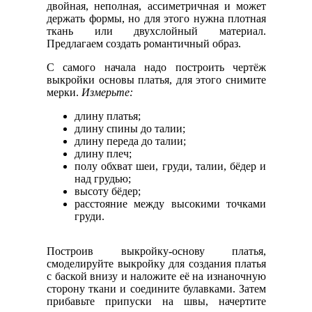
двойная, неполная, ассиметричная и может
держать формы, но для этого нужна плотная
ткань или двухслойный материал.
Предлагаем создать романтичный образ.
С самого начала надо построить чертёж
выкройки основы платья, для этого снимите
мерки.
Измерьте:
длину платья;
длину спины до талии;
длину переда до талии;
длину плеч;
полу обхват шеи, груди, талии, бёдер и
над грудью;
высоту бёдер;
расстояние между высокими точками
груди.
Построив выкройку-основу платья,
смоделируйте выкройку для создания платья
с баской внизу и наложите её на изнаночную
сторону ткани и соедините булавками. Затем
прибавьте припуски на швы, начертите