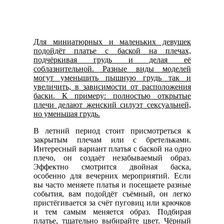
Для миниатюрных и маленьких девушек
подойдёт платье с баской на плечах,
подчёркивая грудь и делая её
соблазнительной. Разные виды моделей
могут уменьшить пышную грудь так и
увеличить, в зависимости от расположения
баски. К примеру: полностью открытые
плечи делают женский силуэт сексуальней,
но уменьшая грудь.
В летний период стоит присмотреться к
закрытым плечам или с бретельками.
Интересный вариант платья с баской на одно
плечо, он создаёт незабываемый образ.
Эффектно смотрится двойная баска,
особенно для вечерних мероприятий. Если
вы часто меняете платья и посещаете разные
события, вам подойдёт съёмный, он легко
пристёгивается за счёт пуговиц или крючков
и тем самым меняется образ. Подбирая
платье, тщательно выбирайте цвет. Чёрный