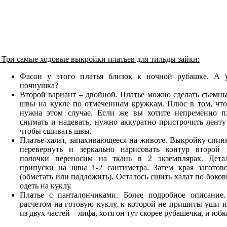
Три самые ходовые выкройки платьев для тильды зайки:
Фасон у этого платья близок к ночной рубашке. А 
ночнушка?
Второй вариант – двойной. Платье можно сделать съемн
швы на кукле по отмеченным кружкам. Плюс в том, чт
нужна этом случае. Если же вы хотите непременно п
снимать и надевать, нужно аккуратно пристрочить ленту
чтобы сшивать швы.
Платье-халат, запахивающееся на животе. Выкройку спинк
перевернуть и зеркально нарисовать контур второй
полочки переносим на ткань в 2 экземплярах. Детал
припуски на швы 1-2 сантиметра. Затем края заготово
(обметать или подложить). Осталось сшить халат по боко
одеть на куклу.
Платье с панталончиками. Более подробное описание
расчетом на готовую куклу, к которой не пришиты уши и
из двух частей – лифа, хотя он тут скорее рубашечка, и юб