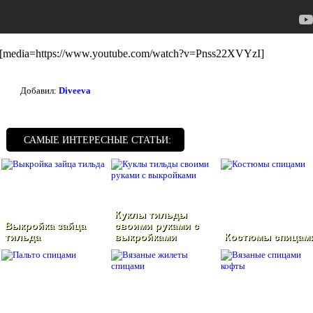
[media=https://www.youtube.com/watch?v=Pnss22XVYzI]
Добавил:
Diveeva
САМЫЕ ИНТЕРЕСНЫЕ СТАТЬИ:
Куклы тильды
Выкройка зайца
своими руками с
тильда
выкройками
Костюмы спицам