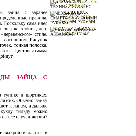
ДЕКУПАЖ В ТЕХНИКЕ
ПРОВАНС
ЧЕХОЛ ДЛЯ
ды зайца с заранее
СМАРТФОНА
определенные правила,
СВОИМИ РУКАМИ
. Поскольку сама идея
МАСТЕР КЛАСС ПО
алов как хлопок, лен,
АКВАГРИМУ
 «деревенском» стиле.
, в основном. Рисунок
очек, тонкая полоска.
аются. Цветовая гамма
дойдут.
ЬДЫ ЗАЙЦА С
в тунике и шортиках.
для них. Обычно зайку
ают к лапам, а дальше
 куклу тильду можно
б на все случаи жизни?
се выкройки даются в