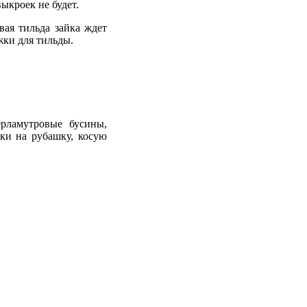
ыкроек не будет.
вая тильда зайка ждет
жки для тильды.
рламутровые бусины,
вки на рубашку, косую