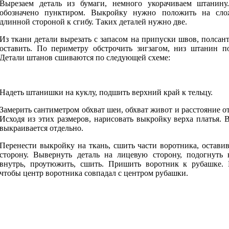
Вырезаем деталь из бумаги, немного укорачиваем штанину
обозначено пунктиром. Выкройку нужно положить на сло
длинной стороной к сгибу. Таких деталей нужно две.
Из ткани детали вырезать с запасом на припуски швов, полсан
оставить. По периметру обстрочить зигзагом, низ штанин п
Детали штанов сшиваются по следующей схеме:
Надеть штанишки на куклу, подшить верхний край к тельцу.
Замерить сантиметром обхват шеи, обхват живот и расстояние о
Исходя из этих размеров, нарисовать выкройку верха платья. 
выкраивается отдельно.
Перенести выкройку на ткань, сшить части воротника, остав
сторону. Вывернуть деталь на лицевую сторону, подогнуть 
внутрь, проутюжить, сшить. Пришить воротник к рубашке. 
чтобы центр воротника совпадал с центром рубашки.