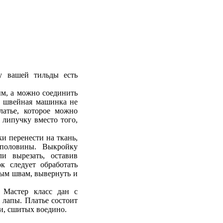
у вашей тильды есть
ым, а можно соединить
о швейная машинка не
латье, которое можно
 липучку вместо того,
и перенести на ткань,
 половины. Выкройку
и вырезать, оставив
к следует обработать
вым швам, вывернуть и
. Мастер класс дан с
 лапы. Платье состоит
ки, сшитых воедино.