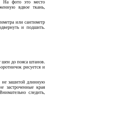
. На фото это место
женную вдвое ткань,
тиметра или сантиметр
одвернуть и подшить.
т шеи до пояса штанов.
Воротничок рисуется и
ив не зашитой длинную
не застроченные края
Внимательно следить,