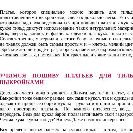
Платье, которое специально можно пошить для тиль
подготовленными выкройками, сделать довольно легко. Есть 
которыми надо руководствоваться при пошиве платья для куклы
кукол тильд диктует использование таких натуральных матери
бязь, шерсть, войлок и фланель, одежки для кукол шьются в
Соответственно, материал для этого берут льняные и ситцевые
на тканях должен быть самым простым и – клетка, мелкий цвет
Броские детали вроде страз, люрекса, пайеток, бахромы исключ
– нежная, светлая, пастельная. Контрастные и яркие ткани не по
УЧИМСЯ ПОШИВУ ПЛАТЬЕВ ДЛЯ ТИЛ
ВЫКРОЙКАМИ
Довольно часто можно увидеть зайку-тильду не в платье, а 
Выкройки тоже бывают разные, как самих кукол, так и одежды 
одевают в процессе сборки куклы – рукава и штанины пришив
шьют просторное платьице. Но намного интереснее, когда
переодеть. Ведь для кукол барби полагается иметь свой гардеро
Чем же хуже кукла тильда? Ничем. Даже намного интереснее.
Вся прелесть шитья одежек на куклы тильды в том, что в