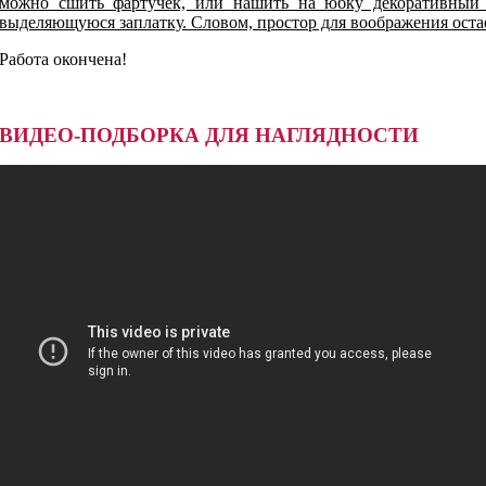
можно сшить фартучек, или нашить на юбку декоративный 
выделяющуюся заплатку. Словом, простор для воображения оста
Работа окончена!
ВИДЕО-ПОДБОРКА ДЛЯ НАГЛЯДНОСТИ