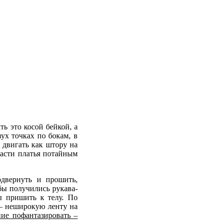
ь это косой бейкой, а
ух точках по бокам, в
 двигать как штору на
части платья потайным
одвернуть и прошить,
бы получились рукава-
ы пришить к телу. По
– неширокую ленту на
ние пофантазировать –