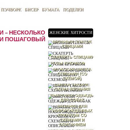
ПЭЧВОРК
БИСЕР
БУМАГА
ПОДЕЛКИ
И – НЕСКОЛЬКО
ЖЕНСКИЕ ХИТРОСТИ
 И ПОШАГОВЫЙ
ВЯЗАНЫЙ ПЛАТОК
СПИЦАМИ
СКАТЕРТЬ СПИЦАМИ
РОЗЫ КРЮЧКОМ
МУЖСКАЯ ШАПКА
СПИЦАМИ (СО
СХЕМОЙ)
ШАПКА ТАКОРИ:
СХЕМА ВЯЗАНИЯ
ВЫКРОЙКИ ОДЕЖДЫ
ДЛЯ СОБАК
ВЯЗАНИЕ ДЛЯ
НОВОРОЖДЕННЫХ
КРЮЧКОМ СО
СХЕМАМИ И
ОПИСАНИЕМ