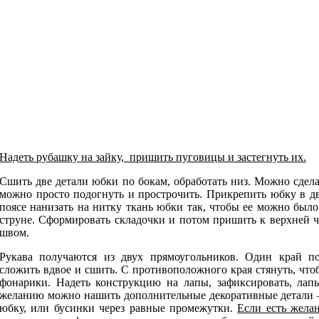
Надеть рубашку на зайку, пришить пуговицы и застегнуть их.
Сшить две детали юбки по бокам, обработать низ. Можно сделат
можно просто подогнуть и прострочить. Прикрепить юбку в дв
поясе нанизать на нитку ткань юбки так, чтобы ее можно было
струне. Сформировать складочки и потом пришить к верхней 
швом.
Рукава получаются из двух прямоугольников. Один край п
сложить вдвое и сшить. С противоположного края стянуть, что
фонарики. Надеть конструкцию на лапы, зафиксировать, лап
желанию можно нашить дополнительные декоративные детали 
юбку, или бусинки через равные промежутки.
Если есть жела