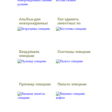
Альбом для
Как сделать
новорожденных
животных из
своими руками
пластилина
Безрукавка
Костюмы спицами
спицами
Пуловер спицами
Пальто спицами