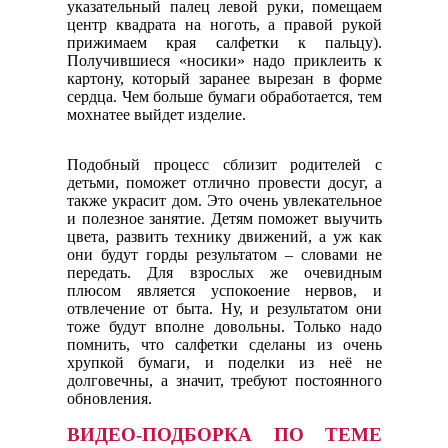
указательный палец левой руки, помещаем
центр квадрата на ноготь, а правой рукой
прижимаем края салфетки к пальцу).
Получившиеся «носики» надо приклеить к
картону, который заранее вырезан в форме
сердца. Чем больше бумаги обработается, тем
мохнатее выйдет изделие.
Подобный процесс сблизит родителей с
детьми, поможет отлично провести досуг, а
также украсит дом. Это очень увлекательное
и полезное занятие. Детям поможет выучить
цвета, развить технику движений, а уж как
они будут горды результатом – словами не
передать. Для взрослых же очевидным
плюсом является успокоение нервов, и
отвлечение от быта. Ну, и результатом они
тоже будут вполне довольны. Только надо
помнить, что салфетки сделаны из очень
хрупкой бумаги, и поделки из неё не
долговечны, а значит, требуют постоянного
обновления.
ВИДЕО-ПОДБОРКА ПО ТЕМЕ